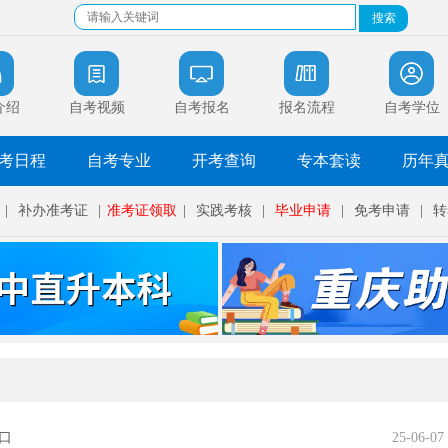
介绍
自考视频
自考报名
报名流程
自考学位
考日程
自考专业
开考查询
专本套读
历年
|
补办准考证
|
准考证领取
|
实践考核
|
毕业申请
|
免考申请
|
转
口
25-06-07